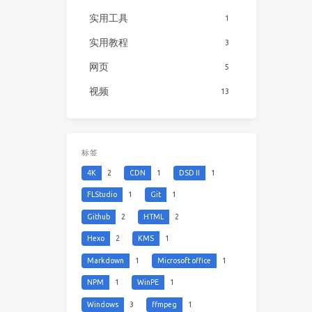
实用工具
1
实用教程
3
网页
5
视频
13
标签
4K
2
CDN
1
DSD II
1
FLStudio
1
Git
1
Github
2
HTML
2
Hexo
2
KMS
1
Markdown
1
Microsoft office
1
NPM
1
WinPE
1
Windows
3
ffmpeg
1