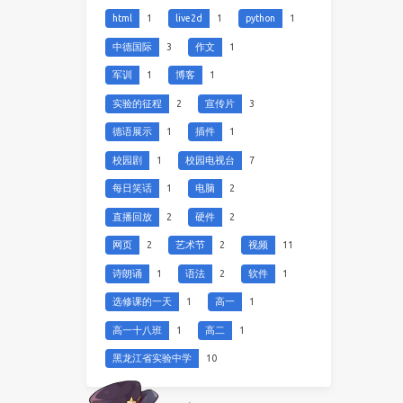
html
1
live2d
1
python
1
中德国际
3
作文
1
军训
1
博客
1
实验的征程
2
宣传片
3
德语展示
1
插件
1
校园剧
1
校园电视台
7
每日笑话
1
电脑
2
直播回放
2
硬件
2
网页
2
艺术节
2
视频
11
诗朗诵
1
语法
2
软件
1
选修课的一天
1
高一
1
高一十八班
1
高二
1
黑龙江省实验中学
10