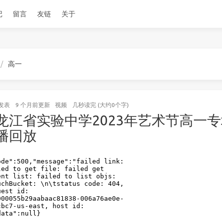
记
留言
友链
关于
高一
发表
9 个月前
更新
视频
几秒读完 (大约0个字)
龙江省实验中学2023年艺术节高一
播回放